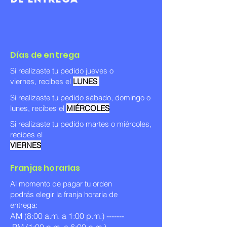
Días de entrega
Si realizaste tu pedido jueves o
viernes, recibes el
LUNES
Si realizaste tu pedido sábado, domingo o
lunes, recibes el
MIÉRCOLES
Si realizaste tu pedido martes o miércoles
,
recibes el
VIERNES
Franjas horarias
Al momento de pagar tu orden
podrás elegir la franja horaria de
entrega:
AM (8:00 a.m. a 1:00 p.m.) -------
PM (1:00 p.m. a 6:00 p.m.)