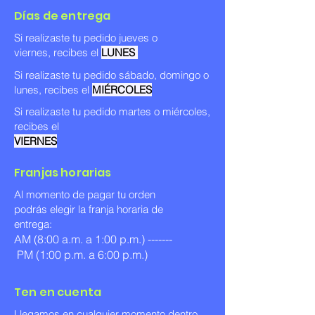
Días de entrega
Si realizaste tu pedido jueves o
viernes, recibes el
LUNES
Si realizaste tu pedido sábado, domingo o
lunes, recibes el
MIÉRCOLES
Si realizaste tu pedido martes o miércoles
,
recibes el
VIERNES
Franjas horarias
Al momento de pagar tu orden
podrás elegir la franja horaria de
entrega:
AM (8:00 a.m. a 1:00 p.m.) -------
PM (1:00 p.m. a 6:00 p.m.)
Ten en cuenta
Llegamos en cualquier momento dentro