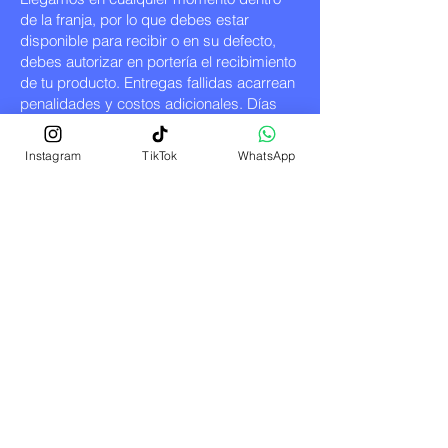
de la franja, por lo que debes estar
disponible para recibir o en su defecto,
debes autorizar en portería el recibimiento
de tu producto. Entregas fallidas acarrean
penalidades y costos adicionales. Días
festivos pasan al siguiente día de entrega.
Instagram
TikTok
WhatsApp
ELIGE NUESTROS PLANES DEL
CHEF:
PLAN
PLAN