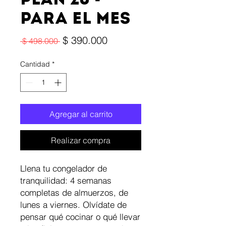
PLAN 20 -
PARA EL MES
Precio
$ 390.000
Precio
 $ 498.000 
de
oferta
Cantidad
*
Agregar al carrito
Realizar compra
Llena tu congelador de
tranquilidad: 4 semanas
completas de almuerzos, de
lunes a viernes. Olvídate de
pensar qué cocinar o qué llevar