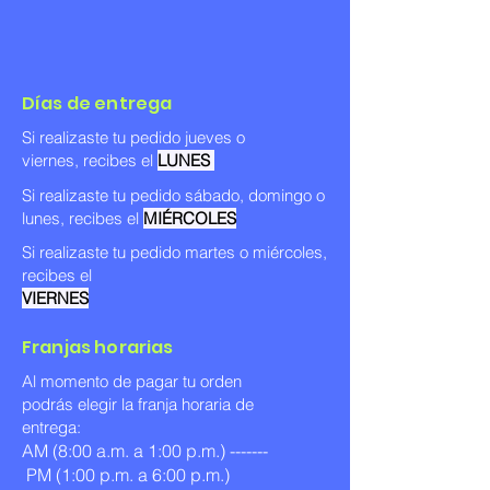
Días de entrega
Si realizaste tu pedido jueves o
viernes, recibes el
LUNES
Si realizaste tu pedido sábado, domingo o
lunes, recibes el
MIÉRCOLES
Si realizaste tu pedido martes o miércoles
,
recibes el
VIERNES
Franjas horarias
Al momento de pagar tu orden
podrás elegir la franja horaria de
entrega:
AM (8:00 a.m. a 1:00 p.m.) -------
PM (1:00 p.m. a 6:00 p.m.)