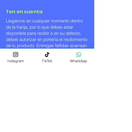
Ten en cuenta
Llegamos en cualquier momento dentro
de la franja, por lo que debes estar
disponible para recibir o en su defecto,
debes autorizar en portería el recibimiento
de tu producto. Entregas fallidas acarrean
penalidades y costos adicionales. Días
festivos pasan al siguiente día de entrega.
Instagram
TikTok
WhatsApp
ELIGE NUESTROS PLANES DEL
CHEF:
PLAN
PLAN