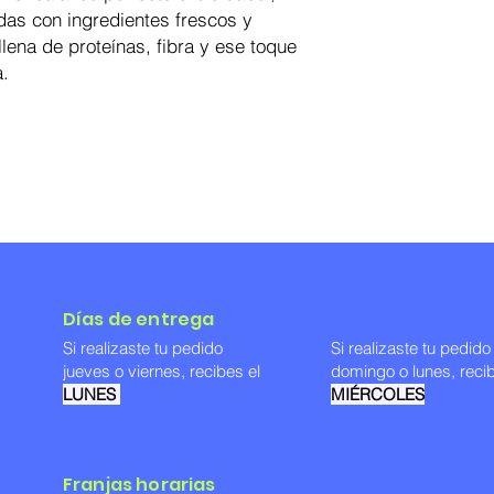
adas con ingredientes frescos y
llena de proteínas, fibra y ese toque
a.
Días de entrega
Si realizaste tu pedido
Si realizaste tu pedid
jueves o viernes, recibes el
domingo o lunes, recib
LUNES
MIÉRCOLES
Franjas horarias