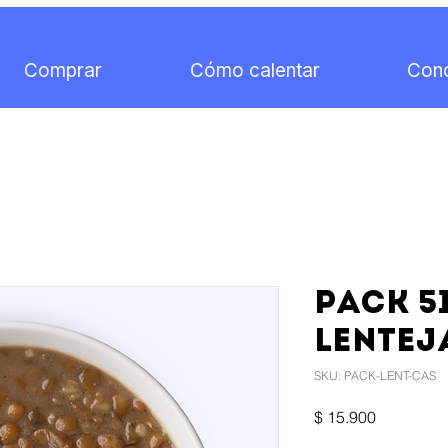
Comprar
Cómo calentar
Con
Pack 51
Lentej
SKU: PACK-LENT-CAS
Precio
$ 15.900