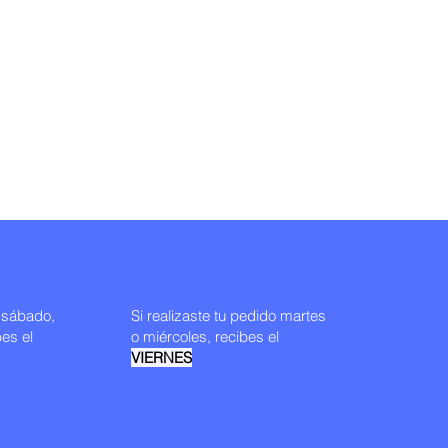
o sábado,
Si realizaste tu pedido martes
es el
o miércoles
, recibes el
VIERNES