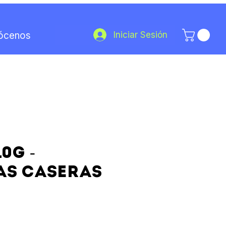
Iniciar Sesión
ócenos
0g -
as Caseras