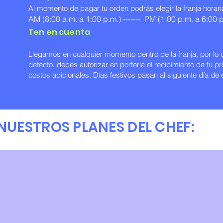
Al momento de pagar tu orden podrás elegir la franja horari
AM (8:00 a.m. a 1:00 p.m.) -------
PM (1:00 p.m. a 6:00 p
Ten en cuenta
Llegamos en cualquier momento dentro de la franja, por lo 
defecto, debes autorizar en portería el recibimiento de tu p
costos adicionales. Días festivos pasan al siguiente día de 
 NUESTROS PLANES DEL CHEF: