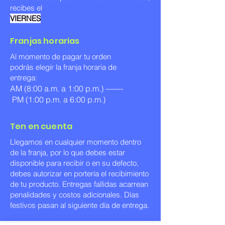
recibes el
VIERNES
Franjas horarias
Al momento de pagar tu orden
podrás elegir la franja horaria de
entrega:
AM (8:00 a.m. a 1:00 p.m.) -------
PM (1:00 p.m. a 6:00 p.m.)
Ten en cuenta
Llegamos en cualquier momento dentro
de la franja, por lo que debes estar
disponible para recibir o en su defecto,
debes autorizar en portería el recibimiento
de tu producto. Entregas fallidas acarrean
penalidades y costos adicionales. Días
festivos pasan al siguiente día de entrega.