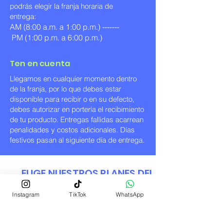
podrás elegir la franja horaria de
entrega:
AM (8:00 a.m. a 1:00 p.m.) -------
PM (1:00 p.m. a 6:00 p.m.)
Ten en cuenta
Llegamos en cualquier momento dentro
de la franja, por lo que debes estar
disponible para recibir o en su defecto,
debes autorizar en portería el recibimiento
de tu producto. Entregas fallidas acarrean
penalidades y costos adicionales. Días
festivos pasan al siguiente día de entrega.
ELIGE NUESTROS PLANES DEL
CHEF:
Instagram
TikTok
WhatsApp
PLAN
PLAN