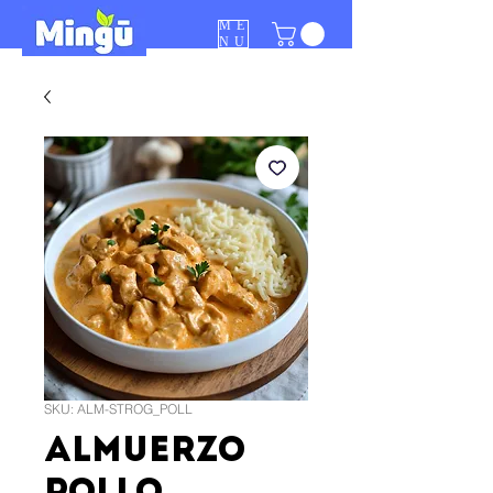
ME
NU
SKU: ALM-STROG_POLL
Almuerzo