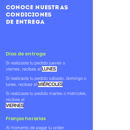
Conoce nuestras
condiciones
de entrega
Días de entrega
Si realizaste tu pedido jueves o
viernes, recibes el
LUNES
Si realizaste tu pedido sábado, domingo o
lunes, recibes el
MIÉRCOLES
Si realizaste tu pedido martes o miércoles
,
recibes el
VIERNES
Franjas horarias
Al momento de pagar tu orden