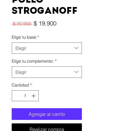
Pollo
Stroganoff
Precio
$ 19.900
Precio
 $ 20.900 
de
oferta
Elige tu base
*
Elegir
Elige tu complemento:
*
Elegir
Cantidad
*
Agregar al carrito
Realizar compra