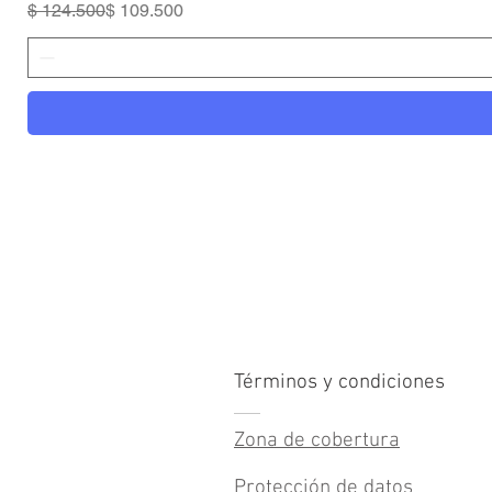
Precio
Precio de oferta
$ 124.500
$ 109.500
Términos y condiciones
Zona de cobertura
Protección de datos