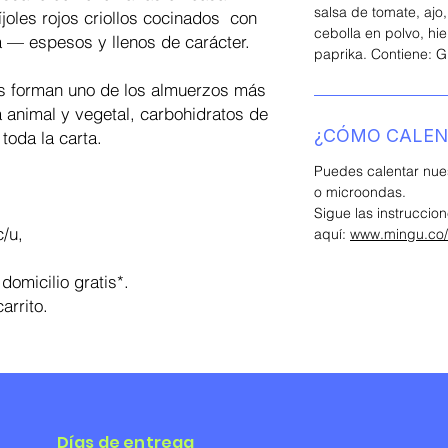
salsa de tomate, ajo,
ríjoles rojos criollos cocinados con
cebolla en polvo, hi
a — espesos y llenos de carácter.
paprika. Contiene: Gl
as forman uno de los almuerzos más
 animal y vegetal, carbohidratos de
¿CÓMO CALEN
 toda la carta.
Puedes calentar nues
.
o microondas.
Sigue las instruccio
c/u,
aquí:
www.mingu.co
domicilio gratis*.
arrito.
Días de entrega