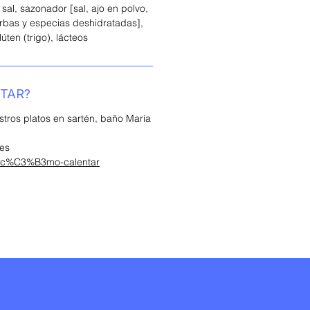
 sal, sazonador [sal, ajo en polvo,
erbas y especias deshidratadas],
úten (trigo), lácteos
TAR?
tros platos en sartén, baño María
nes
/c%C3%B3mo-calentar