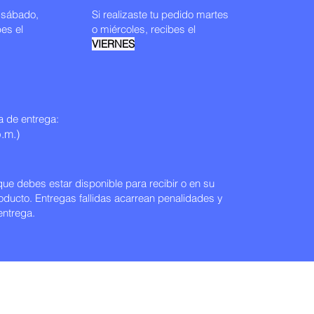
o sábado,
Si realizaste tu pedido martes
es el
o miércoles
, recibes el
VIERNES
a de entrega:
.m.)
que debes estar disponible para recibir o en su
roducto. Entregas fallidas acarrean penalidades y
entrega.