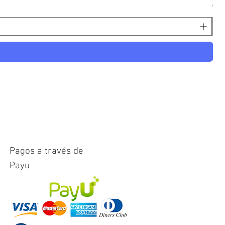
Pre
Pre
$ 2
Pagos a través de
Payu