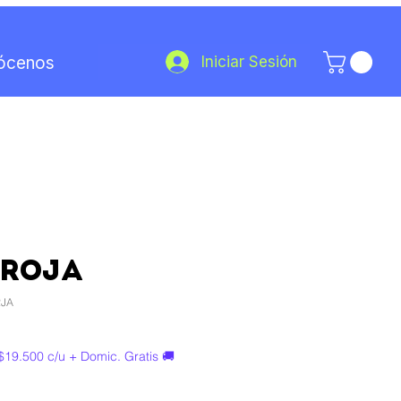
Iniciar Sesión
ócenos
 ROJA
RJA
$19.500 c/u + Domic. Gratis 🚚