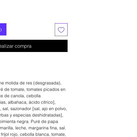
o
ealizar compra
ne molida de res (desgrasada),
ré de tomate, tomates picados en
te de canola, cebolla
as, albahaca, ácido cítrico],
 sal, sazonador [sal, ajo en polvo,
erbas y especias deshidratadas],
pimienta negra. Puré de papa
amarilla, leche, margarina fina, sal.
: fríjol rojo, cebolla blanca, tomate,