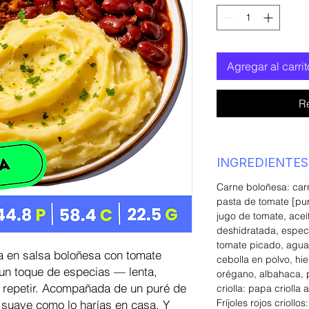
Agregar al carrit
R
INGREDIENTES
Carne boloñesa: car
pasta de tomate [pu
jugo de tomate, acei
deshidratada, especi
tomate picado, agua,
a en salsa boloñesa con tomate
cebolla en polvo, hi
 un toque de especias — lenta,
orégano, albahaca, 
e repetir. Acompañada de un puré de
criolla: papa criolla 
Fríjoles rojos criollos
 suave como lo harías en casa. Y