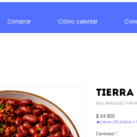
Comprar
Cómo calentar
Con
TIERRA
SKU: MNG-SUELT-TRR-
Precio
$ 24.900
🔥Lleva+20 platos x 
Cantidad
*